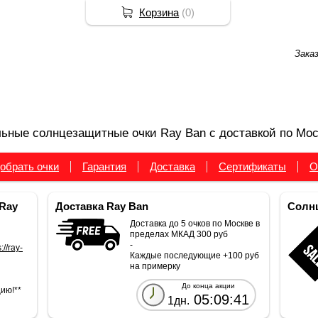
Корзина
(
0
)
Зака
ьные солнцезащитные очки Ray Ban с доставкой по Мос
обрать очки
Гарантия
Доставка
Сертификаты
О
Ray
Доставка Ray Ban
Солнц
Доставка до 5 очков по Москве в
пределах МКАД 300 руб
-
://ray-
Каждые последующие +100 руб
на примерку
До конца акции
ию!**
05:09:40
1дн.