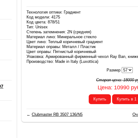
Технология оптики: Градиент
Код модели: 4175
Код цвета: 878/51
Тип: Unisex
Степень затемнения: 2N (средняя)
Материал линз: Минеральное стекло
Цвет линз: Теплый коричневый градиент
Материал оправы: Металл / Пластик
Цвет оправы: Пятнистый коричневый
Упаковка: Армированный фирменный чехол Ray Ban, книж
Производство: Made in Italy (Luxottica)
Размер
Старая цена:
18000
р
97
Цена:
10990
ру
Купить
Купить в 1
←
Clubmaster RB 3507 136/N5
Оч