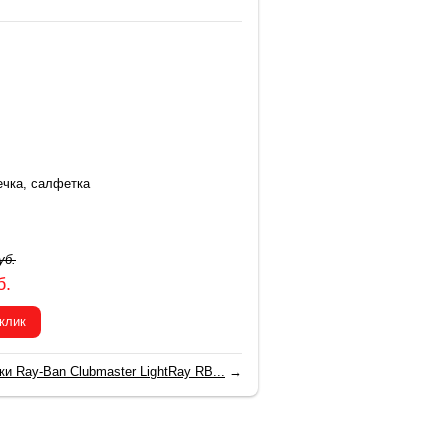
ечка, салфетка
уб.
б.
 клик
ки Ray-Ban Clubmaster LightRay RB...
→