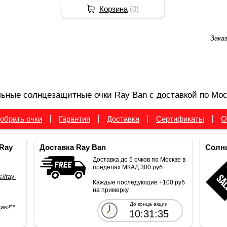
Корзина
(
0
)
Зака
ьные солнцезащитные очки Ray Ban с доставкой по Мос
обрать очки
Гарантия
Доставка
Сертификаты
О
Ray
Доставка Ray Ban
Солнц
Доставка до 5 очков по Москве в
пределах МКАД 300 руб
-
://ray-
Каждые последующие +100 руб
на примерку
До конца акции
ию!**
10:31:34