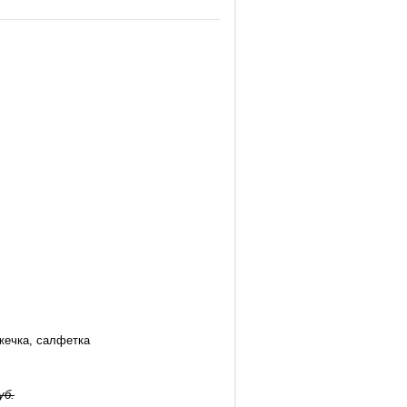
жечка, салфетка
уб.