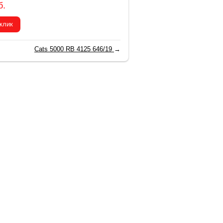
б.
 клик
Cats 5000 RB 4125 646/19
→