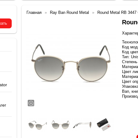
Главная
Ray Ban Round Metal
Round Metal RB 3447 
Roun
Характе
Техноло
Код мод
Код цвет
Тип: Uni
Степень
Материа
Цвет ли
Материа
Цвет оп
ator
Упаковк
Ban, кн
Производ
rer