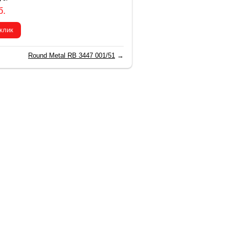
б.
 клик
Round Metal RB 3447 001/51
→