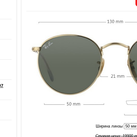
97
Ширина линзы
Старая цена:
19900
р