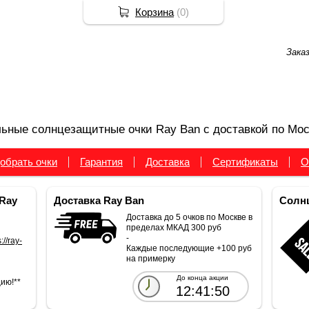
Корзина
(
0
)
Зака
ьные солнцезащитные очки Ray Ban с доставкой по Мос
обрать очки
Гарантия
Доставка
Сертификаты
О
Ray
Доставка Ray Ban
Солнц
Доставка до 5 очков по Москве в
пределах МКАД 300 руб
-
://ray-
Каждые последующие +100 руб
на примерку
До конца акции
ию!**
12:41:49