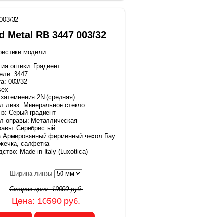
003/32
d Metal RB 3447 003/32
ристики модели:
гия оптики: Градиент
ели: 3447
а: 003/32
sex
 затемнения:2N (средняя)
л линз: Минеральное стекло
нз: Серый градиент
л оправы: Металлическая
равы: Серебристый
а:Армированный фирменный чехол Ray
ижечка, салфетка
ство: Made in Italy (Luxottica)
Ширина линзы
Старая цена:
19900
руб.
Цена:
10590
руб.