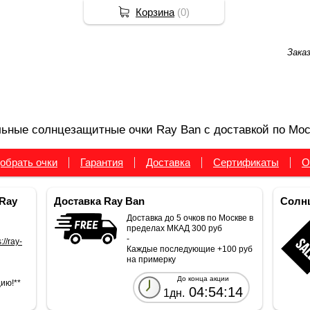
Корзина
(
0
)
Зака
ьные солнцезащитные очки Ray Ban с доставкой по Мос
обрать очки
Гарантия
Доставка
Сертификаты
О
Ray
Доставка Ray Ban
Солнц
Доставка до 5 очков по Москве в
пределах МКАД 300 руб
-
://ray-
Каждые последующие +100 руб
на примерку
До конца акции
ию!**
04:54:13
1дн.