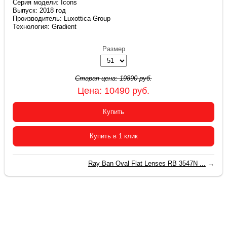
Серия модели: Icons
Выпуск: 2018 год
Производитель: Luxottica Group
Технология: Gradient
Размер
Старая цена:
19890
руб.
Цена:
10490
руб.
Купить
Купить в 1 клик
Ray Ban Oval Flat Lenses RB 3547N ...
→
2015-2026 © «Очки Ray Ban купить в Москве»
+7(499) 380-78-12