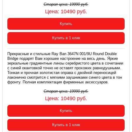
Старая цена:
19990
руб.
Цена:
10490
руб.
Купить
Купить в 1 клик
Прекрасные и стильные Ray Ban 3647N 001/9U Round Double
Bridge подарят Вам хорошее настроение на весь день. Яркие
зеркальные градиентные линзы серебристого цвета в сочетании
с синей окантовкой точно не оставят прохожих равнодушными.
Тонкая и прочная золотистая оправа с двойной переносицей
лаконично смотрится с мягкими заушниками синего цвета в тон
фронту. Полная комплектация фирменных аксессуаров.
Старая цена:
19990
руб.
Цена:
10490
руб.
Купить
Купить в 1 клик