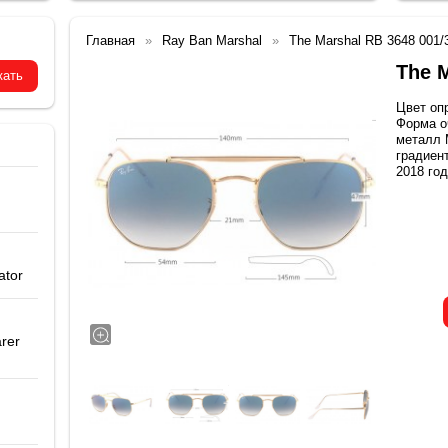
Главная
Ray Ban Marshal
The Marshal RB 3648 001/
The M
Цвет оп
Форма о
металл 
градиен
2018 год
ator
rer