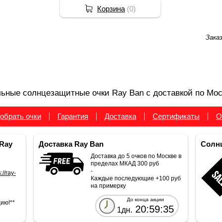
Корзина
(
0
)
Зака
ьные солнцезащитные очки Ray Ban с доставкой по Мос
обрать очки
Гарантия
Доставка
Сертификаты
О
Ray
Доставка Ray Ban
Солнц
Доставка до 5 очков по Москве в
пределах МКАД 300 руб
-
://ray-
Каждые последующие +100 руб
на примерку
До конца акции
ию!**
20:59:34
1дн.