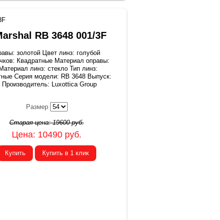
3F
arshal RB 3648 001/3F
равы: золотой Цвет линз: голубой
чков: Квадратные Материал оправы:
Материал линз: стекло Тип линз:
тные Серия модели: RB 3648 Выпуск:
 Производитель: Luxottica Group
Размер
Старая цена:
19600
руб.
Цена:
10490
руб.
Купить
Купить в 1 клик