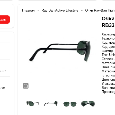
Главная
Ray Ban Active Lifestyle
Очки Ray-Ban High
Очки
RB33
Характе
Техноло
Код мод
Код цвет
размер:
Тип: Uni
Степень
Материа
Цвет ли
ator
Материа
пластик
Цвет оп
Упаковк
rer
Ban, кн
Производ