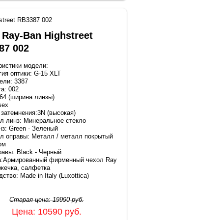
street RB3387 002
 Ray-Ban Highstreet
87 002
ристики модели:
гия оптики: G-15 XLT
ели: 3387
а: 002
 64 (ширина линзы)
sex
 затемнения:3N (высокая)
л линз: Минеральное стекло
нз: Green - Зеленый
л оправы: Металл / металл покрытый
ом
равы: Black - Черный
а:Армированный фирменный чехол Ray
ижечка, салфетка
ство: Made in Italy (Luxottica)
Старая цена:
19990
руб.
Цена:
10590
руб.