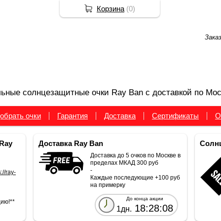
Корзина
(
0
)
Зака
ьные солнцезащитные очки Ray Ban с доставкой по Мос
обрать очки
Гарантия
Доставка
Сертификаты
О
Ray
Доставка Ray Ban
Солнц
Доставка до 5 очков по Москве в
пределах МКАД 300 руб
-
://ray-
Каждые последующие +100 руб
на примерку
До конца акции
ию!**
18:28:07
1дн.