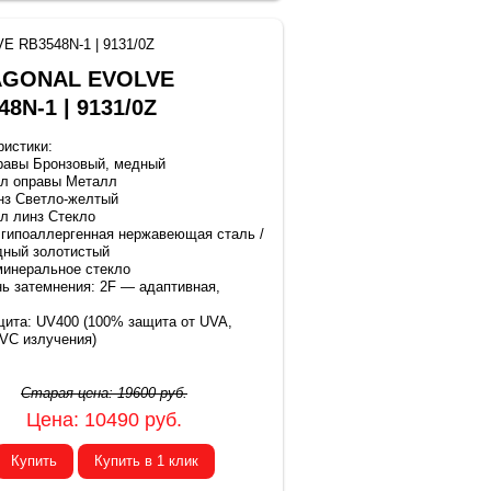
 RB3548N-1 | 9131/0Z
AGONAL EVOLVE
8N-1 | 9131/0Z
ристики:
равы Бронзовый, медный
л оправы Металл
нз Светло-желтый
л линз Стекло
 гипоаллергенная нержавеющая сталь /
дный золотистый
минеральное стекло
нь затемнения: 2F — адаптивная,
щита: UV400 (100% защита от UVA,
VC излучения)
Старая цена:
19600
руб.
Цена:
10490
руб.
Купить
Купить в 1 клик