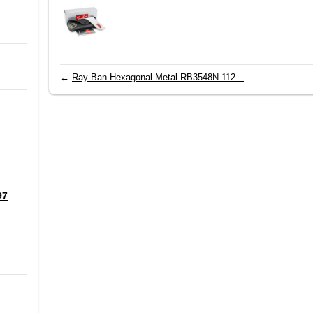
←
Ray Ban Hexagonal Metal RB3548N 112...
97