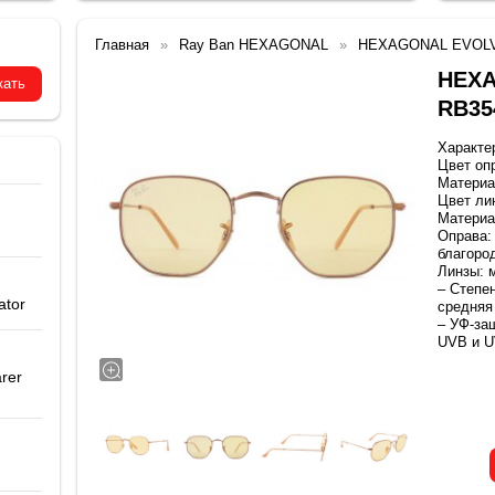
Главная
Ray Ban HEXAGONAL
HEXAGONAL EVOLVE
HEX
RB354
Характе
Цвет оп
Материа
Цвет ли
Материа
Оправа:
благоро
Линзы: 
– Степе
ator
средняя
– УФ-за
UVB и U
rer