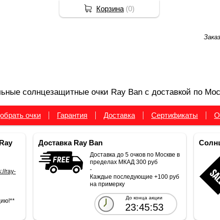
Корзина
(
0
)
Зака
ьные солнцезащитные очки Ray Ban с доставкой по Мос
обрать очки
Гарантия
Доставка
Сертификаты
О
Ray
Доставка Ray Ban
Солнц
Доставка до 5 очков по Москве в
пределах МКАД 300 руб
-
://ray-
Каждые последующие +100 руб
на примерку
До конца акции
ию!**
23:45:53