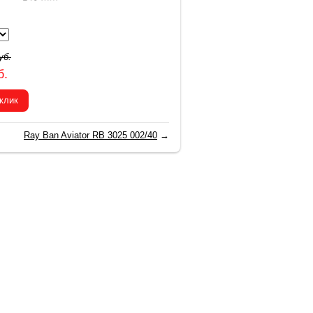
уб.
б.
 клик
Ray Ban Aviator RB 3025 002/40
→