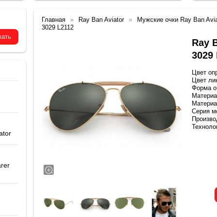
Главная
Ray Ban Aviator
Мужские очки Ray Ban Avia
3029 L2112
Ray 
3029
Цвет оп
Цвет ли
Форма оч
Материа
Материа
Серия м
Производ
Техноло
ator
rer