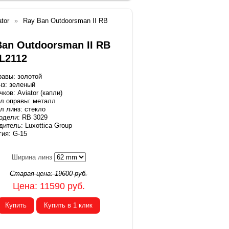
tor
Ray Ban Outdoorsman II RB
Ban Outdoorsman II RB
 L2112
равы: золотой
нз: зеленый
ков: Aviator (капли)
л оправы: металл
л линз: стекло
одели: RB 3029
итель: Luxottica Group
гия: G-15
Ширина линз
Старая цена:
19600
руб.
Цена:
11590
руб.
Купить
Купить в 1 клик