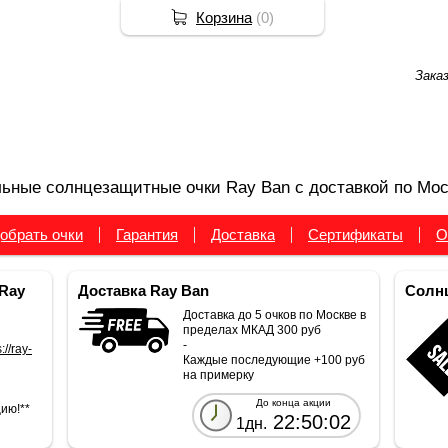
Корзина
(
0
)
Зака
ьные солнцезащитные очки Ray Ban с доставкой по Мос
обрать очки
Гарантия
Доставка
Сертификаты
О
Ray
Доставка Ray Ban
Солнц
Доставка до 5 очков по Москве в
пределах МКАД 300 руб
-
://ray-
Каждые последующие +100 руб
на примерку
До конца акции
ию!**
22:50:02
1дн.