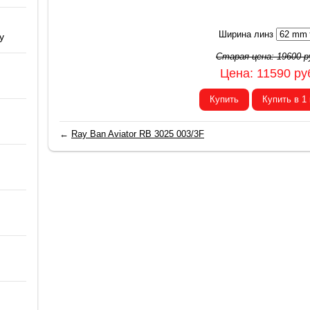
Ширина линз
y
Старая цена:
19600
р
Цена:
11590
ру
Купить
Купить в 1
←
Ray Ban Aviator RB 3025 003/3F