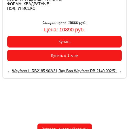
ФОРМА: КВАДРАТНЫЕ
ПОЛ: УНИСЕКС
Старая цена:
18000
руб.
Цена:
10890
руб.
Купить
Купить в 1 клик
←
Wayfarer II RB2185 902/31
Ray Ban Wayfarer RB 2140 902/51
→
2015-2026 © «Очки Ray Ban купить в Москве»
+7(499) 380-78-12
Заказы на сайте принимаются круглосуточно
Ежедневно с 10:00 до 21:00